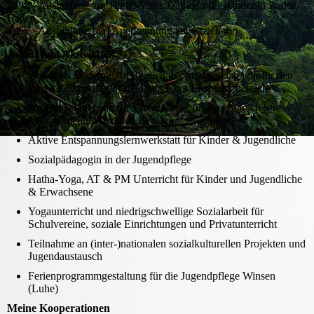
1998 - Ausbildung zur Hatha-Yoga Trainerin für Kinder in Baden-
Baden
1997 - Ausbildung und Anerkennung zur Erzieherin
Arbeit und Aktivitäten
Arbeit als Dozentin im Bereich der Sozialpädagogik für den
Bereich Entspannungspädagogik im Elementarbereich
Arbeit als Dozentin für Erwachsene für den Bereich Stress
Management in sozialen Berufen
Aktive Entspannungslernwerkstatt für Kinder & Jugendliche
Sozialpädagogin in der Jugendpflege
Hatha-Yoga, AT & PM Unterricht für Kinder und Jugendliche
& Erwachsene
Yogaunterricht und niedrigschwellige Sozialarbeit für
Schulvereine, soziale Einrichtungen und Privatunterricht
Teilnahme an (inter-)nationalen sozialkulturellen Projekten und
Jugendaustausch
Ferienprogrammgestaltung für die Jugendpflege Winsen
(Luhe)
Meine Kooperationen