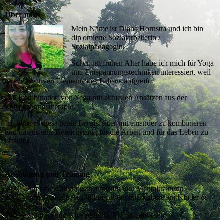
Über mich
Mein Name ist Diana Hornstra und ich bin
diplomierte Sozialarbeiterin /
Sozialpädagogin.
Schon im frühen Alter habe ich mich für Yoga
und Entspannungstechniken interessiert, weil
es alle positiven Elemente des Lebens aufgreift.
Die Kombination von Yoga mit aktuellen Ansätzen aus der
Entspannungstherapie.
Ich liebe es diese beide Berufsfelder mit einander zu kombinieren
und daraus eine Bereicherung für die Arbeit und für das Leben zu
kreieren.
Ausbildung und Training
2021 - Stressbewältigungstherapeutin und Mentaltrainerin
2007 - Internationale Ausbildung in der interkulturellen Kinder &
Jugendarbeit
2005 - Studium und Anerkennung FH Sozialwesen