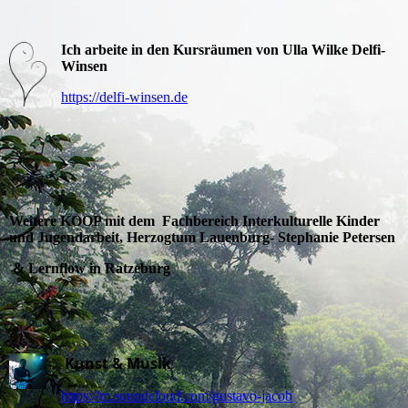
Ich arbeite in den Kursräumen von Ulla Wilke Delfi-
Winsen
https://delfi-winsen.de
Weitere KOOP mit dem Fachbereich Interkulturelle Kinder
und Jugendarbeit, Herzogtum Lauenburg- Stephanie Petersen
& Lernflow in Ratzeburg
Kunst & Musik
https://m.soundcloud.com/gustavo-jacob